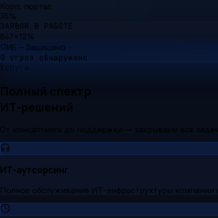
Корп. портал
35
%
ЗАЯВОК В РАБОТЕ
847
+12%
ИБ — Защищено
0 угроз обнаружено
Услуги
Полный спектр
ИТ-решений
От консалтинга до поддержки — закрываем все зада
ИТ-аутсорсинг
Полное обслуживание ИТ-инфраструктуры компании 