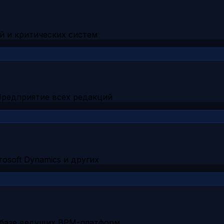
й и критических систем
Предприятие всех редакций
osoft Dynamics и других
 базе ведущих BPM-платформ