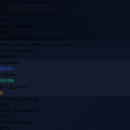
Проектов завершено
24/7
Техническая поддержка
15+
Лет на рынке
SLA
Гарантированный уровень
Мониторинг инфраструктуры
Статус систем
ACTIVE
Серверы
24/24
Uptime
99.9%
Инциденты
0
1С:Предприятие
68
%
CRM Битрикс24
42
%
ERP система
81
%