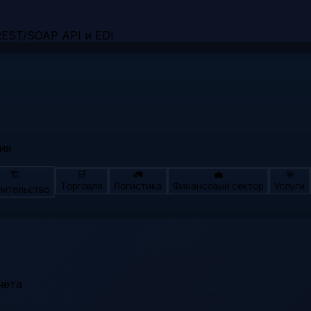
EST/SOAP API и EDI
ия
🏗️
🛒
🚛
💼
🎯
Торговля
Логистика
Финансовый сектор
Услуги
оительство
чёта