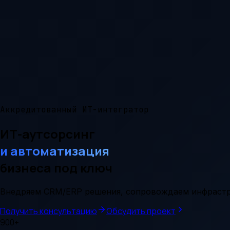
Аккредитованный ИТ-интегратор
ИТ-аутсорсинг
и автоматизация
бизнеса под ключ
Внедряем CRM/ERP решения, сопровождаем инфрастр
Получить консультацию
Обсудить проект
900+