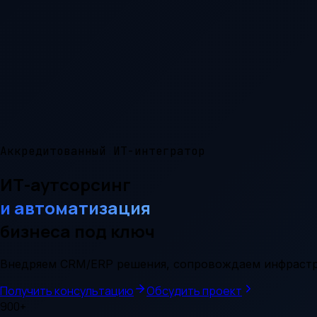
Аккредитованный ИТ-интегратор
ИТ-аутсорсинг
и автоматизация
бизнеса под ключ
Внедряем CRM/ERP решения, сопровождаем инфрастр
Получить консультацию
Обсудить проект
900+