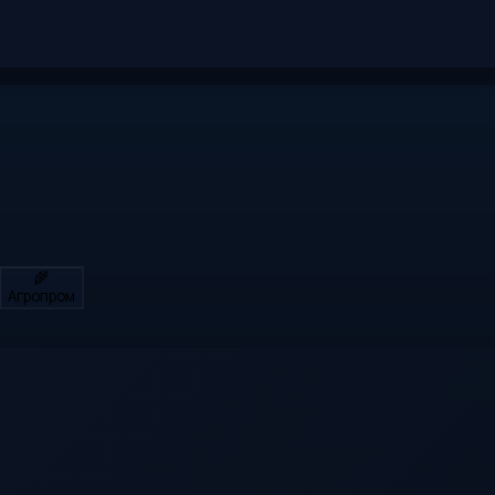
🌾
Агропром