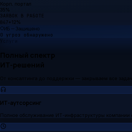
Корп. портал
35
%
ЗАЯВОК В РАБОТЕ
847
+12%
ИБ — Защищено
0 угроз обнаружено
Услуги
Полный спектр
ИТ-решений
От консалтинга до поддержки — закрываем все зада
ИТ-аутсорсинг
Полное обслуживание ИТ-инфраструктуры компании 