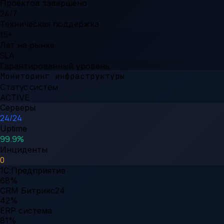
Проектов завершено
24/7
Техническая поддержка
15+
Лет на рынке
SLA
Гарантированный уровень
Мониторинг инфраструктуры
Статус систем
ACTIVE
Серверы
24/24
Uptime
99.9%
Инциденты
0
1С:Предприятие
68
%
CRM Битрикс24
42
%
ERP система
81
%