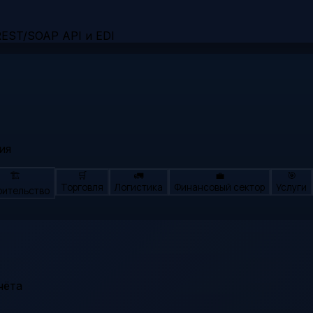
EST/SOAP API и EDI
ия
🏗️
🛒
🚛
💼
🎯
Торговля
Логистика
Финансовый сектор
Услуги
оительство
чёта