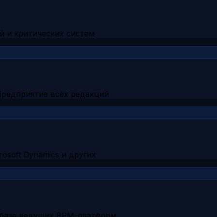
й и критических систем
Предприятие всех редакций
osoft Dynamics и других
 базе ведущих BPM-платформ