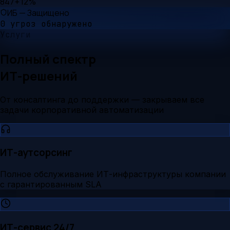
847
+12%
ИБ — Защищено
0 угроз обнаружено
Услуги
Полный спектр
ИТ-решений
От консалтинга до поддержки — закрываем все
задачи корпоративной автоматизации
ИТ-аутсорсинг
Полное обслуживание ИТ-инфраструктуры компании
с гарантированным SLA
ИТ-сервис 24/7