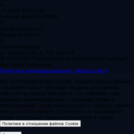
+7 (863) 333-22-90
Рабочие дни: 9:00-18:00
info@tesolutions.ru
Общие вопросы
Ростов-на-Дону
ул. Извилистая, д. 7/2, Пом 1-3
© 2026 ООО "Технологичные Инженерные Решения".
Все права защищены.
Политика конфиденциальности
Карта сайта
Мы используем файлы cookie, разработанные нашими
специалистами и третьими лицами, для анализа
событий на нашем веб-сайте, что позволяет нам
улучшать взаимодействие с пользователями и
обслуживание. Продолжая просмотр страниц нашего
сайта, вы принимаете условия его использования.
Более подробные сведения смотрите в нашей
.
Политике в отношении файлов Cookie