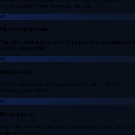
места и формируем техническое задание
02
Проектирование
Разрабатываем архитектуру решения, план внедрения
и стек технологий
03
Внедрение
Разворачиваем и настраиваем системы, обучаем
сотрудников работе
04
Интеграция
Подключаем системы друг к другу и к существующей
инфраструктуре