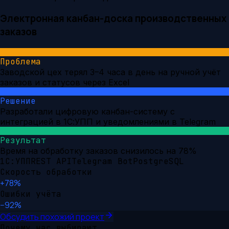
Электронная канбан-доска производственных
заказов
Проблема
Заводской цех терял 3–4 часа в день на ручной учёт
заказов и статусов через Excel
Решение
Разработали цифровую канбан-систему с
интеграцией в 1С:УПП и уведомлениями в Telegram
Результат
Время на обработку заказов снизилось на 78%
1С:УПП
REST API
Telegram Bot
PostgreSQL
Скорость обработки
+78%
Ошибки учёта
−92%
Обсудить похожий проект
Почему нас выбирают