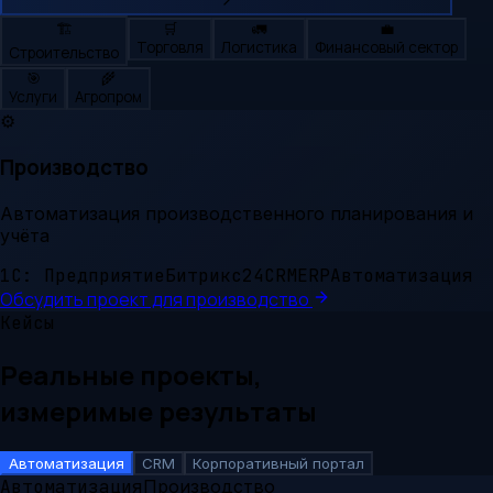
🏗️
🛒
🚛
💼
Торговля
Логистика
Финансовый сектор
Строительство
🎯
🌾
Услуги
Агропром
⚙️
Производство
Автоматизация производственного планирования и
учёта
1С: Предприятие
Битрикс24
CRM
ERP
Автоматизация
Обсудить проект для
производство
Кейсы
Реальные проекты,
измеримые результаты
Автоматизация
CRM
Корпоративный портал
Автоматизация
Производство