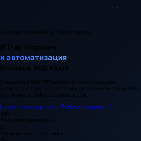
Аккредитованный ИТ-интегратор
ИТ-аутсорсинг
и автоматизация
бизнеса под ключ
Внедряем CRM/ERP решения, сопровождаем
инфраструктуру и помогаем компаниям выстраивать
устойчивые цифровые процессы
Получить консультацию
Обсудить проект
900+
Проектов завершено
24/7
Техническая поддержка
15+