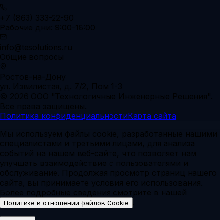
+7 (863) 333-22-90
Рабочие дни: 9:00-18:00
info@tesolutions.ru
Общие вопросы
Ростов-на-Дону
ул. Извилистая, д. 7/2, Пом 1-3
© 2026 ООО "Технологичные Инженерные Решения".
Все права защищены.
Политика конфиденциальности
Карта сайта
Мы используем файлы cookie, разработанные нашими
специалистами и третьими лицами, для анализа
событий на нашем веб-сайте, что позволяет нам
улучшать взаимодействие с пользователями и
обслуживание. Продолжая просмотр страниц нашего
сайта, вы принимаете условия его использования.
Более подробные сведения смотрите в нашей
.
Политике в отношении файлов Cookie