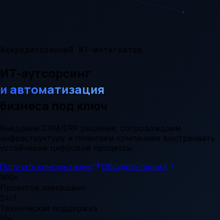
Аккредитованный ИТ-интегратор
ИТ-аутсорсинг
и автоматизация
бизнеса под ключ
Внедряем CRM/ERP решения, сопровождаем
инфраструктуру и помогаем компаниям выстраивать
устойчивые цифровые процессы
Получить консультацию
Обсудить проект
900+
Проектов завершено
24/7
Техническая поддержка
15+