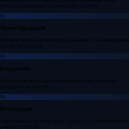
места и формируем техническое задание
02
Проектирование
Разрабатываем архитектуру решения, план внедрения
и стек технологий
03
Внедрение
Разворачиваем и настраиваем системы, обучаем
сотрудников работе
04
Интеграция
Подключаем системы друг к другу и к существующей
инфраструктуре