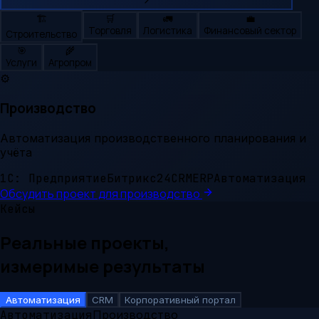
🏗️
🛒
🚛
💼
Торговля
Логистика
Финансовый сектор
Строительство
🎯
🌾
Услуги
Агропром
⚙️
Производство
Автоматизация производственного планирования и
учёта
1С: Предприятие
Битрикс24
CRM
ERP
Автоматизация
Обсудить проект для
производство
Кейсы
Реальные проекты,
измеримые результаты
Автоматизация
CRM
Корпоративный портал
Автоматизация
Производство