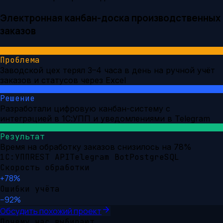
Электронная канбан-доска производственных
заказов
Проблема
Заводской цех терял 3–4 часа в день на ручной учёт
заказов и статусов через Excel
Решение
Разработали цифровую канбан-систему с
интеграцией в 1С:УПП и уведомлениями в Telegram
Результат
Время на обработку заказов снизилось на 78%
1С:УПП
REST API
Telegram Bot
PostgreSQL
Скорость обработки
+78%
Ошибки учёта
−92%
Обсудить похожий проект
Почему нас выбирают