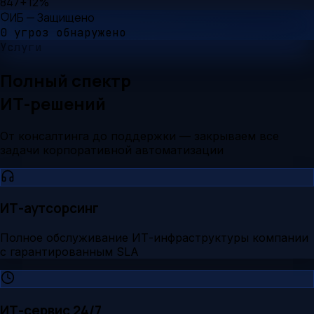
847
+12%
ИБ — Защищено
0 угроз обнаружено
Услуги
Полный спектр
ИТ-решений
От консалтинга до поддержки — закрываем все
задачи корпоративной автоматизации
ИТ-аутсорсинг
Полное обслуживание ИТ-инфраструктуры компании
с гарантированным SLA
ИТ-сервис 24/7