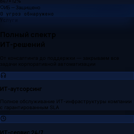
847
+12%
ИБ — Защищено
0 угроз обнаружено
Услуги
Полный спектр
ИТ-решений
От консалтинга до поддержки — закрываем все
задачи корпоративной автоматизации
ИТ-аутсорсинг
Полное обслуживание ИТ-инфраструктуры компании
с гарантированным SLA
ИТ-сервис 24/7