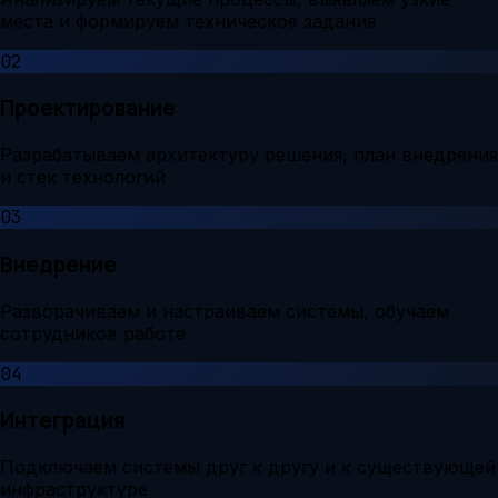
места и формируем техническое задание
02
Проектирование
Разрабатываем архитектуру решения, план внедрения
и стек технологий
03
Внедрение
Разворачиваем и настраиваем системы, обучаем
сотрудников работе
04
Интеграция
Подключаем системы друг к другу и к существующей
инфраструктуре