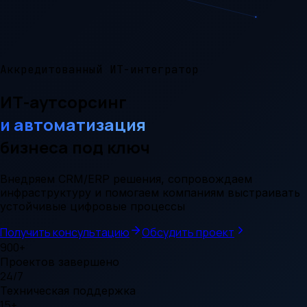
Аккредитованный ИТ-интегратор
ИТ-аутсорсинг
и автоматизация
бизнеса под ключ
Внедряем CRM/ERP решения, сопровождаем
инфраструктуру и помогаем компаниям выстраивать
устойчивые цифровые процессы
Получить консультацию
Обсудить проект
900+
Проектов завершено
24/7
Техническая поддержка
15+