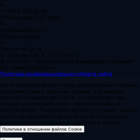
+7 (863) 333-22-90
Рабочие дни: 9:00-18:00
info@tesolutions.ru
Общие вопросы
Ростов-на-Дону
ул. Извилистая, д. 7/2, Пом 1-3
© 2026 ООО "Технологичные Инженерные Решения".
Все права защищены.
Политика конфиденциальности
Карта сайта
Мы используем файлы cookie, разработанные нашими
специалистами и третьими лицами, для анализа
событий на нашем веб-сайте, что позволяет нам
улучшать взаимодействие с пользователями и
обслуживание. Продолжая просмотр страниц нашего
сайта, вы принимаете условия его использования.
Более подробные сведения смотрите в нашей
.
Политике в отношении файлов Cookie