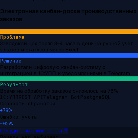
Электронная канбан-доска производственных
заказов
Проблема
Заводской цех терял 3–4 часа в день на ручной учёт
заказов и статусов через Excel
Решение
Разработали цифровую канбан-систему с
интеграцией в 1С:УПП и уведомлениями в Telegram
Результат
Время на обработку заказов снизилось на 78%
1С:УПП
REST API
Telegram Bot
PostgreSQL
Скорость обработки
+78%
Ошибки учёта
−92%
Обсудить похожий проект
Почему нас выбирают