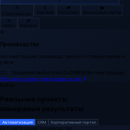
🏗️
🛒
🚛
💼
Торговля
Логистика
Финансовый сектор
Строительство
🎯
🌾
Услуги
Агропром
⚙️
Производство
Автоматизация производственного планирования и
учёта
1С: Предприятие
Битрикс24
CRM
ERP
Автоматизация
Обсудить проект для
производство
Кейсы
Реальные проекты,
измеримые результаты
Автоматизация
CRM
Корпоративный портал
Автоматизация
Производство