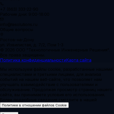
+7 (863) 333-22-90
Рабочие дни: 9:00-18:00
info@tesolutions.ru
Общие вопросы
Ростов-на-Дону
ул. Извилистая, д. 7/2, Пом 1-3
© 2026 ООО "Технологичные Инженерные Решения".
Все права защищены.
Политика конфиденциальности
Карта сайта
Мы используем файлы cookie, разработанные нашими
специалистами и третьими лицами, для анализа
событий на нашем веб-сайте, что позволяет нам
улучшать взаимодействие с пользователями и
обслуживание. Продолжая просмотр страниц нашего
сайта, вы принимаете условия его использования.
Более подробные сведения смотрите в нашей
.
Политике в отношении файлов Cookie