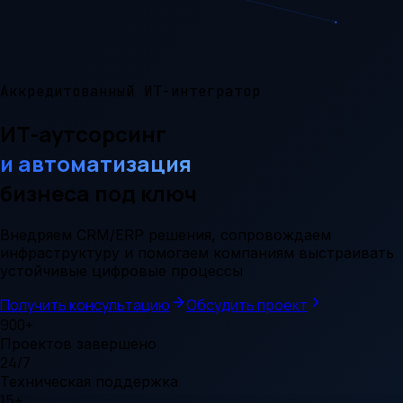
Аккредитованный ИТ-интегратор
ИТ-аутсорсинг
и автоматизация
бизнеса под ключ
Внедряем CRM/ERP решения, сопровождаем
инфраструктуру и помогаем компаниям выстраивать
устойчивые цифровые процессы
Получить консультацию
Обсудить проект
900+
Проектов завершено
24/7
Техническая поддержка
15+