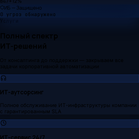
847
+12%
ИБ — Защищено
0 угроз обнаружено
Услуги
Полный спектр
ИТ-решений
От консалтинга до поддержки — закрываем все
задачи корпоративной автоматизации
ИТ-аутсорсинг
Полное обслуживание ИТ-инфраструктуры компании
с гарантированным SLA
ИТ-сервис 24/7