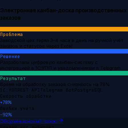
Электронная канбан-доска производственных
заказов
Проблема
Заводской цех терял 3–4 часа в день на ручной учёт
заказов и статусов через Excel
Решение
Разработали цифровую канбан-систему с
интеграцией в 1С:УПП и уведомлениями в Telegram
Результат
Время на обработку заказов снизилось на 78%
1С:УПП
REST API
Telegram Bot
PostgreSQL
Скорость обработки
+78%
Ошибки учёта
−92%
Обсудить похожий проект
Почему нас выбирают