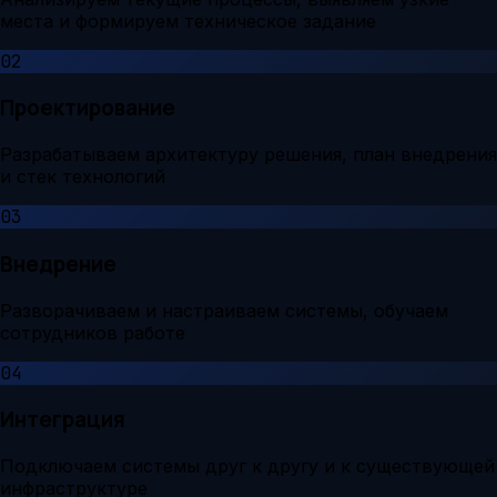
места и формируем техническое задание
02
Проектирование
Разрабатываем архитектуру решения, план внедрения
и стек технологий
03
Внедрение
Разворачиваем и настраиваем системы, обучаем
сотрудников работе
04
Интеграция
Подключаем системы друг к другу и к существующей
инфраструктуре