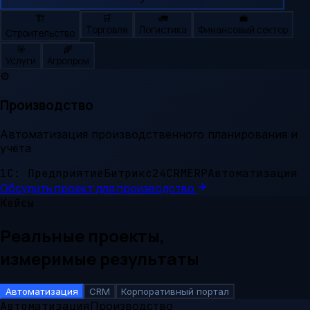
🏗️
🛒
🚛
💼
Торговля
Логистика
Финансовый сектор
Строительство
🎯
🌾
Услуги
Агропром
⚙️
Производство
Автоматизация производственного планирования и
учёта
1С: Предприятие
Битрикс24
CRM
ERP
Автоматизация
Обсудить проект для
производство
Кейсы
Реальные проекты,
измеримые результаты
Автоматизация
CRM
Корпоративный портал
Автоматизация
Производство