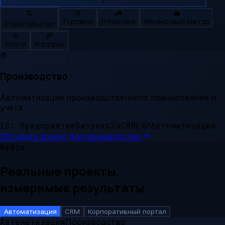
🏗️
🛒
🚛
💼
Торговля
Логистика
Финансовый сектор
Строительство
🎯
🌾
Услуги
Агропром
⚙️
Производство
Автоматизация производственного планирования и
учёта
1С: Предприятие
Битрикс24
CRM
ERP
Автоматизация
Обсудить проект для
производство
Кейсы
Реальные проекты,
измеримые результаты
Автоматизация
CRM
Корпоративный портал
Автоматизация
Производство