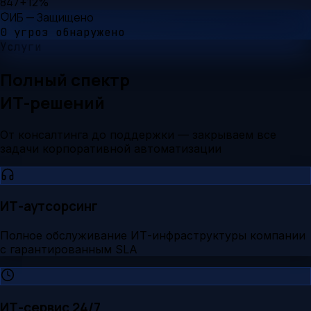
847
+12%
ИБ — Защищено
0 угроз обнаружено
Услуги
Полный спектр
ИТ-решений
От консалтинга до поддержки — закрываем все
задачи корпоративной автоматизации
ИТ-аутсорсинг
Полное обслуживание ИТ-инфраструктуры компании
с гарантированным SLA
ИТ-сервис 24/7