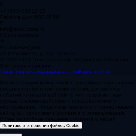
+7 (863) 333-22-90
Рабочие дни: 9:00-18:00
info@tesolutions.ru
Общие вопросы
Ростов-на-Дону
ул. Извилистая, д. 7/2, Пом 1-3
© 2026 ООО "Технологичные Инженерные Решения".
Все права защищены.
Политика конфиденциальности
Карта сайта
Мы используем файлы cookie, разработанные нашими
специалистами и третьими лицами, для анализа
событий на нашем веб-сайте, что позволяет нам
улучшать взаимодействие с пользователями и
обслуживание. Продолжая просмотр страниц нашего
сайта, вы принимаете условия его использования.
Более подробные сведения смотрите в нашей
.
Политике в отношении файлов Cookie