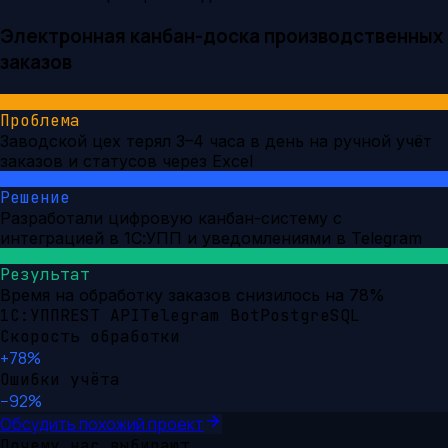
Электронная канбан-доска производственных
заказов
Проблема
Заводской цех терял 3–4 часа в день на ручной учёт
заказов и статусов через Excel
Решение
Разработали цифровую канбан-систему с
интеграцией в 1С:УПП и уведомлениями в Telegram
Результат
Время на обработку заказов снизилось на 78%
1С:УПП
REST API
Telegram Bot
PostgreSQL
Скорость обработки
+78%
Ошибки учёта
−92%
Обсудить похожий проект
Почему нас выбирают