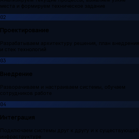
места и формируем техническое задание
02
Проектирование
Разрабатываем архитектуру решения, план внедрения
и стек технологий
03
Внедрение
Разворачиваем и настраиваем системы, обучаем
сотрудников работе
04
Интеграция
Подключаем системы друг к другу и к существующей
инфраструктуре