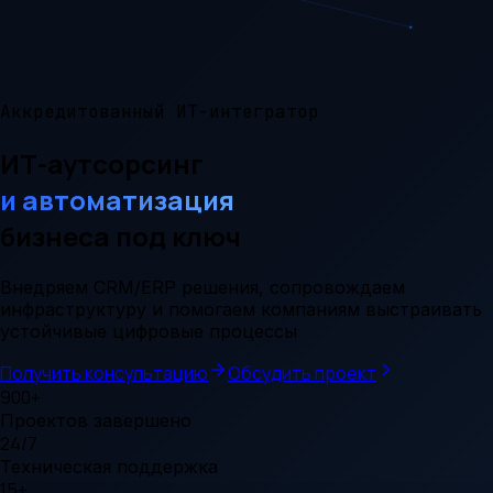
Аккредитованный ИТ-интегратор
ИТ-аутсорсинг
и автоматизация
бизнеса под ключ
Внедряем CRM/ERP решения, сопровождаем
инфраструктуру и помогаем компаниям выстраивать
устойчивые цифровые процессы
Получить консультацию
Обсудить проект
900+
Проектов завершено
24/7
Техническая поддержка
15+