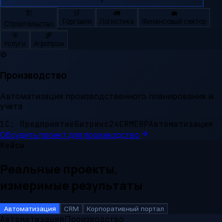
🏗️
🛒
🚛
💼
Торговля
Логистика
Финансовый сектор
Строительство
🎯
🌾
Услуги
Агропром
⚙️
Производство
Автоматизация производственного планирования и
учёта
1С: Предприятие
Битрикс24
CRM
ERP
Автоматизация
Обсудить проект для
производство
Кейсы
Реальные проекты,
измеримые результаты
Автоматизация
CRM
Корпоративный портал
Автоматизация
Производство