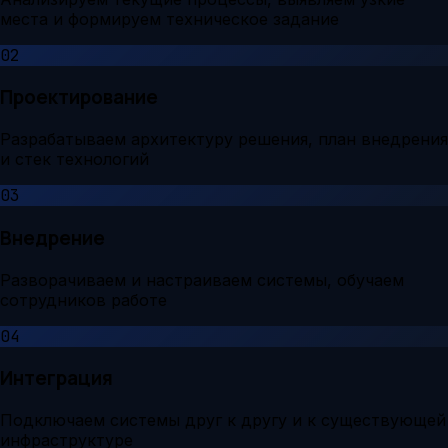
места и формируем техническое задание
02
Проектирование
Разрабатываем архитектуру решения, план внедрения
и стек технологий
03
Внедрение
Разворачиваем и настраиваем системы, обучаем
сотрудников работе
04
Интеграция
Подключаем системы друг к другу и к существующей
инфраструктуре