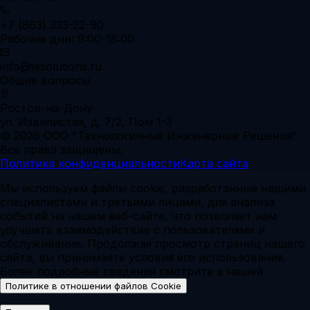
+7 (863) 333-22-90
Рабочие дни: 9:00-18:00
info@tesolutions.ru
Общие вопросы
Ростов-на-Дону
ул. Извилистая, д. 7/2, Пом 1-3
© 2026 ООО "Технологичные Инженерные Решения".
Все права защищены.
Политика конфиденциальности
Карта сайта
Мы используем файлы cookie, разработанные нашими
специалистами и третьими лицами, для анализа
событий на нашем веб-сайте, что позволяет нам
улучшать взаимодействие с пользователями и
обслуживание. Продолжая просмотр страниц нашего
сайта, вы принимаете условия его использования.
Более подробные сведения смотрите в нашей
.
Политике в отношении файлов Cookie