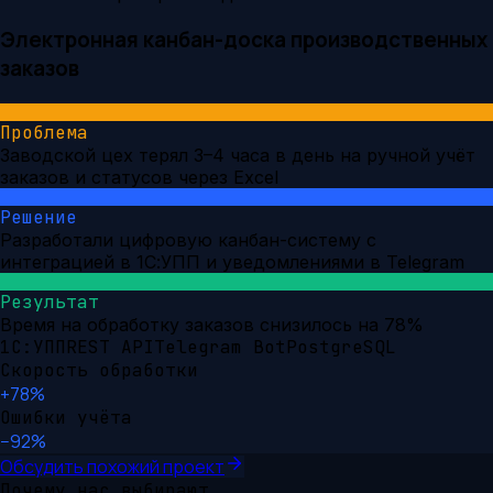
Электронная канбан-доска производственных
заказов
Проблема
Заводской цех терял 3–4 часа в день на ручной учёт
заказов и статусов через Excel
Решение
Разработали цифровую канбан-систему с
интеграцией в 1С:УПП и уведомлениями в Telegram
Результат
Время на обработку заказов снизилось на 78%
1С:УПП
REST API
Telegram Bot
PostgreSQL
Скорость обработки
+78%
Ошибки учёта
−92%
Обсудить похожий проект
Почему нас выбирают