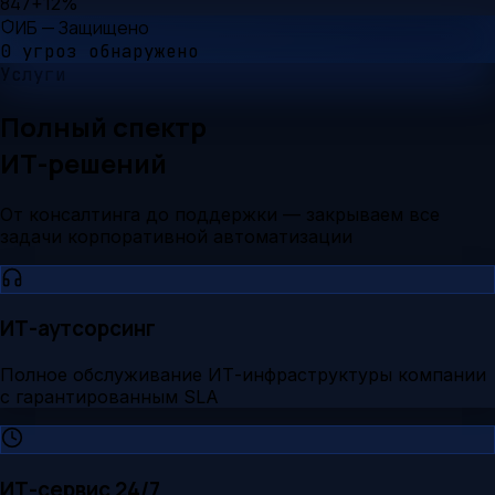
847
+12%
ИБ — Защищено
0 угроз обнаружено
Услуги
Полный спектр
ИТ-решений
От консалтинга до поддержки — закрываем все
задачи корпоративной автоматизации
ИТ-аутсорсинг
Полное обслуживание ИТ-инфраструктуры компании
с гарантированным SLA
ИТ-сервис 24/7