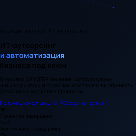
Аккредитованный ИТ-интегратор
ИТ-аутсорсинг
и автоматизация
бизнеса под ключ
Внедряем CRM/ERP решения, сопровождаем
инфраструктуру и помогаем компаниям выстраивать
устойчивые цифровые процессы
Получить консультацию
Обсудить проект
900+
Проектов завершено
24/7
Техническая поддержка
15+